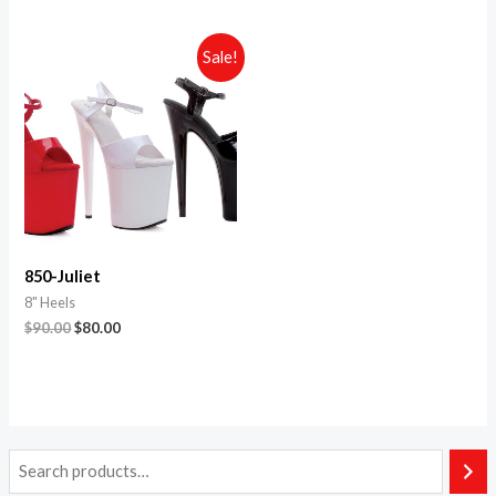
Sale!
850-Juliet
8" Heels
$
90.00
$
80.00